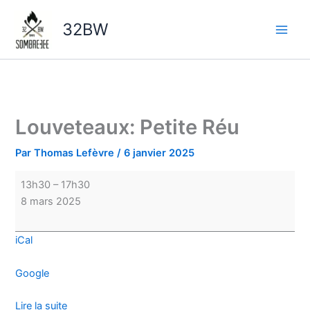
Aller
Louveteaux:
au
Petite
32BW
contenu
Réu
Louveteaux: Petite Réu
Par
Thomas Lefèvre
/
6 janvier 2025
13h30
–
17h30
8 mars 2025
iCal
Google
Lire la suite