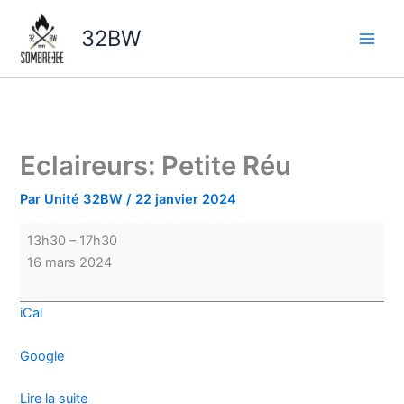
Aller
Eclaireurs:
au
Petite
32BW
contenu
Réu
Eclaireurs: Petite Réu
Par
Unité 32BW
/
22 janvier 2024
13h30
–
17h30
16 mars 2024
iCal
Google
Lire la suite