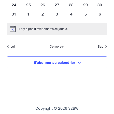
évènements
évènements
évènements
évènements
évènements
évènements
évèneme
0
0
0
0
0
0
0
24
25
26
27
28
29
30
évènements
évènements
évènements
évènements
évènements
évènements
évèneme
0
0
0
0
0
0
0
31
1
2
3
4
5
6
évènements
évènements
évènements
évènements
évènements
évènements
évèneme
Il n’y a pas d’évènements ce jour là.
Notice
Juil
Ce mois-ci
Sep
S’abonner au calendrier
Copyright © 2026 32BW