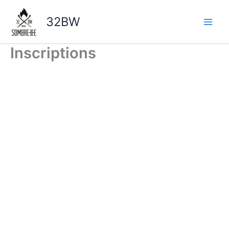
Aller
au
32BW
contenu
Inscriptions