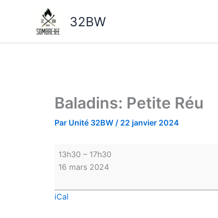
Aller
Baladins:
au
Petite
32BW
contenu
Réu
Baladins: Petite Réu
Par
Unité 32BW
/
22 janvier 2024
13h30
–
17h30
16 mars 2024
iCal