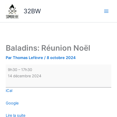
Aller
Baladins:
au
Réunion
32BW
contenu
Noël
Baladins: Réunion Noël
Par
Thomas Lefèvre
/
8 octobre 2024
9h30
–
17h30
14 décembre 2024
iCal
Google
Lire la suite