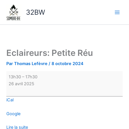
Aller
Eclaireurs:
au
Petite
32BW
contenu
Réu
Eclaireurs: Petite Réu
Par
Thomas Lefèvre
/
8 octobre 2024
13h30
–
17h30
26 avril 2025
iCal
Google
Lire la suite