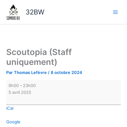
Aller
Scoutopia
au
(Staff
32BW
contenu
uniquement)
Scoutopia (Staff
uniquement)
Par
Thomas Lefèvre
/
8 octobre 2024
9h00
–
23h00
5 avril 2025
iCal
Google