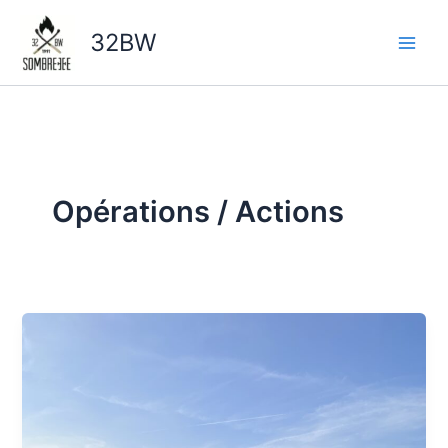
Aller
au
32BW
contenu
Opérations / Actions