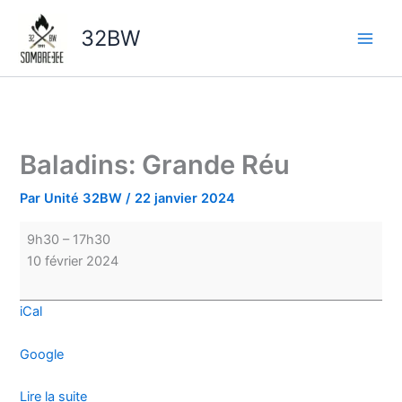
Aller
Baladins:
au
Grande
32BW
contenu
Réu
Baladins: Grande Réu
Par
Unité 32BW
/
22 janvier 2024
9h30
–
17h30
10 février 2024
iCal
Google
Lire la suite