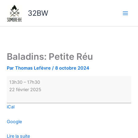
Aller
Baladins:
au
Petite
32BW
contenu
Réu
Baladins: Petite Réu
Par
Thomas Lefèvre
/
8 octobre 2024
13h30
–
17h30
22 février 2025
iCal
Google
Lire la suite