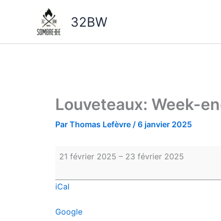
Aller
Louveteaux:
au
Week-
32BW
contenu
end
Louveteaux: Week-e
Par
Thomas Lefèvre
/
6 janvier 2025
21 février 2025
–
23 février 2025
iCal
Google