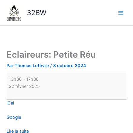
Aller
Eclaireurs:
au
Petite
32BW
contenu
Réu
Eclaireurs: Petite Réu
Par
Thomas Lefèvre
/
8 octobre 2024
13h30
–
17h30
22 février 2025
iCal
Google
Lire la suite