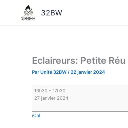
Aller
Eclaireurs:
au
Petite
32BW
contenu
Réu
Eclaireurs: Petite Réu
Par
Unité 32BW
/
22 janvier 2024
13h30
–
17h30
27 janvier 2024
iCal