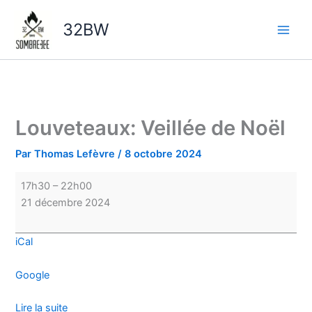
Aller
Louveteaux:
au
Veillée
32BW
contenu
de
Noël
Louveteaux: Veillée de Noël
Par
Thomas Lefèvre
/
8 octobre 2024
17h30
–
22h00
21 décembre 2024
iCal
Google
Lire la suite