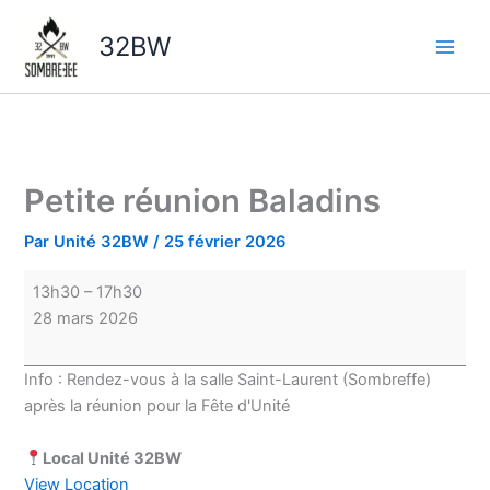
Aller
Petite
au
réunion
32BW
contenu
Baladins
Petite réunion Baladins
Par
Unité 32BW
/
25 février 2026
13h30
–
17h30
28 mars 2026
Info : Rendez-vous à la salle Saint-Laurent (Sombreffe)
après la réunion pour la Fête d'Unité
Local Unité 32BW
View Location