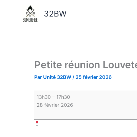
Aller
Petite
au
réunion
32BW
contenu
Louveteaux
Petite réunion Louve
Par
Unité 32BW
/
25 février 2026
13h30
–
17h30
28 février 2026