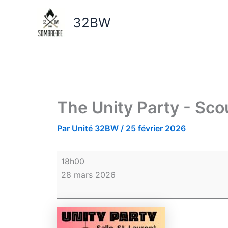
Aller
The
au
Unity
32BW
contenu
Party
-
Scouts
on
the
dance
The Unity Party - Sco
floor
Par
Unité 32BW
/
25 février 2026
18h00
28 mars 2026