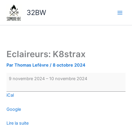
Aller
Eclaireurs:
au
K8strax
32BW
contenu
Eclaireurs: K8strax
Par
Thomas Lefèvre
/
8 octobre 2024
9 novembre 2024
–
10 novembre 2024
iCal
Google
Lire la suite