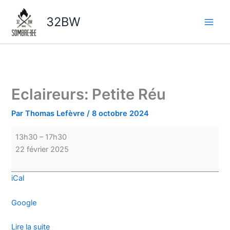
Aller
Eclaireurs:
au
Petite
32BW
contenu
Réu
Eclaireurs: Petite Réu
Par
Thomas Lefèvre
/
8 octobre 2024
13h30
–
17h30
22 février 2025
iCal
Google
Lire la suite