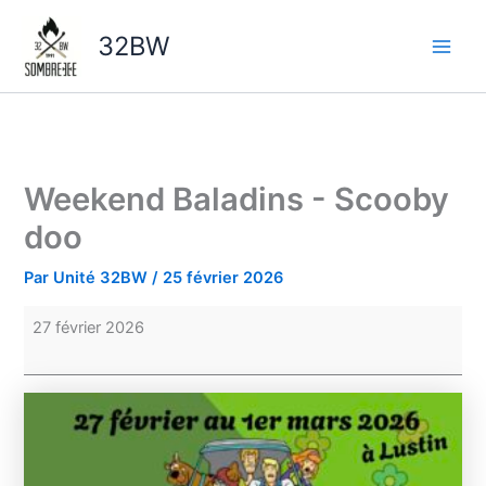
Aller
Weekend
au
Baladins
32BW
contenu
-
Scooby
doo
Weekend Baladins - Scooby
doo
Par
Unité 32BW
/
25 février 2026
27 février 2026